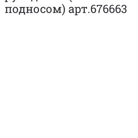
подносом) арт.676663