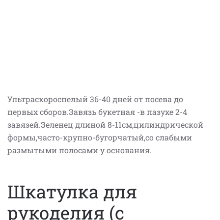
Ультраскороспелый 36-40 дней от посева до
первых сборов.Завязь букетная -в пазухе 2-4
завязей.Зеленец длиной 8-11см,цилиндрической
формы,часто-крупно-бугорчатый,со слабыми
размытыми полосами у основания.
Шкатулка для
рукоделия (с