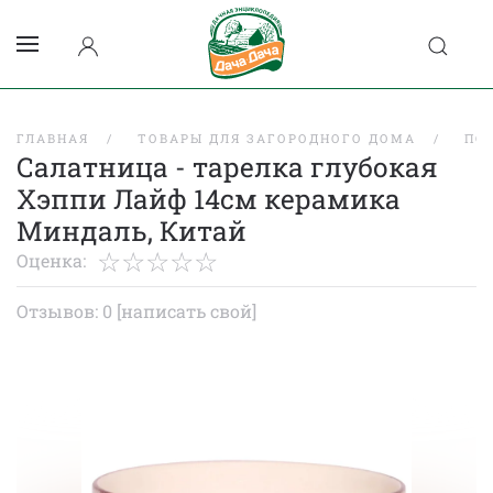
ГЛАВНАЯ
ТОВАРЫ ДЛЯ ЗАГОРОДНОГО ДОМА
ПО
Салатница - тарелка глубокая
Хэппи Лайф 14см керамика
Миндаль, Китай
Оценка:
Отзывов: 0
[написать свой]