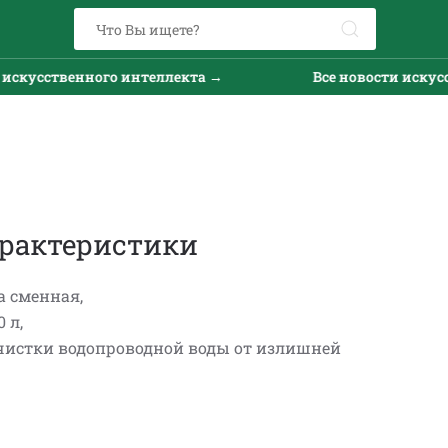
скусственного интеллекта →
Все новости искусст
рактеристики
а сменная,
 л,
очистки водопроводной воды от излишней