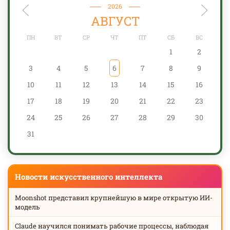
2026
АВГУСТ
ПН
ВТ
СР
ЧТ
ПТ
СБ
ВС
1
2
3
4
5
6
7
8
9
10
11
12
13
14
15
16
17
18
19
20
21
22
23
24
25
26
27
28
29
30
31
Новости искусственного интеллекта
Moonshot представил крупнейшую в мире открытую ИИ-
модель
Claude научился понимать рабочие процессы, наблюдая