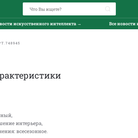
сти искусственного интеллекта →
Все новости ис
Т.748945
рактеристики
сный,
шение интерьера,
ения: всесезонное.