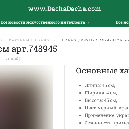
www.DachaDacha.com
е новости искусственного интеллекта →
Все ново
КАРТИНЫ И ПАННО
ПАННО ДЕВУШКА 45Х4Х45СМ АР
м арт.748945
ать свой]
Основные ха
Длина: 45 см,
Ширина: 4 см,
Высота: 45 см,
Цвет: черный, кра
Применение: укра
Сезонность примен