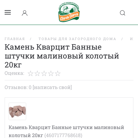
ГЛАВНАЯ
ТОВАРЫ ДЛЯ ЗАГОРОДНОГО ДОМА
ИН
Камень Кварцит Банные
штучки малиновый колотый
20кг
Оценка:
Отзывов: 0
[написать свой]
Камень Кварцит Банные штучки малиновый
колотый 20кг
(4607177768618)