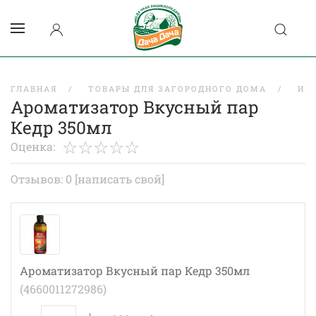
ГЛАВНАЯ
ТОВАРЫ ДЛЯ ЗАГОРОДНОГО ДОМА
ИН
Ароматизатор Вкусный пар
Кедр 350мл
Оценка:
Отзывов: 0
[написать свой]
Ароматизатор Вкусный пар Кедр 350мл
(4660011272986)