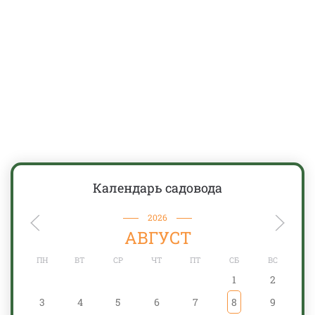
Календарь садовода
2026
АВГУСТ
ПН
ВТ
СР
ЧТ
ПТ
СБ
ВС
1
2
3
4
5
6
7
8
9