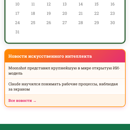
10
11
12
13
14
15
16
17
18
19
20
21
22
23
24
25
26
27
28
29
30
31
Новости искусственного интеллекта
Moonshot представил крупнейшую в мире открытую ИИ-
модель
Claude научился понимать рабочие процессы, наблюдая
за экраном
Все новости →