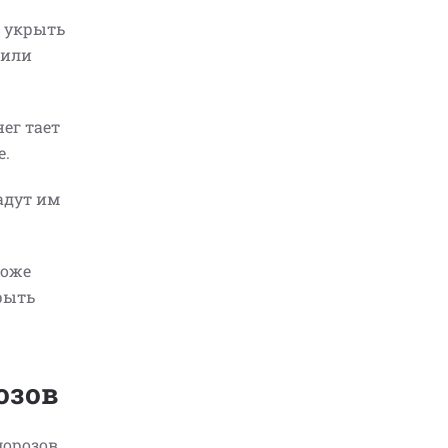
о укрыть
 или
ег тает
е.
адут им
тоже
рыть
озов
морозов.