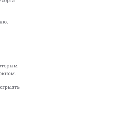
 сорта
ню,
которым
локном.
 сгрызть