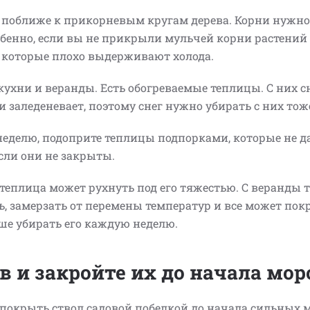
ег поближе к прикорневым кругам дерева. Корни нужн
обенно, если вы не прикрыли мульчей корни растений
, которые плохо выдерживают холода.
 кухни и веранды. Есть обогреваемые теплицы. С них сн
и заледеневает, поэтому снег нужно убирать с них тож
неделю, подоприте теплицы подпорками, которые не д
если они не закрыты.
 теплица может рухнуть под его тяжестью. С веранды 
ть, замерзать от перемены температур и все может пок
ше убирать его каждую неделю.
в и закройте их до начала мор
о покрыть ствол садовой побелкой до начала сильных 