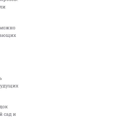
сли
 можно
вающих
ь
 будущих
адок
й сад и