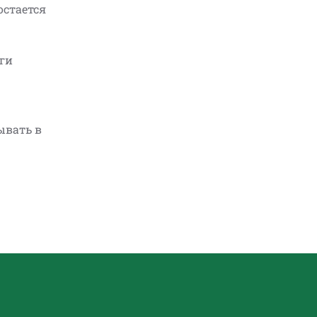
остается
еги
ывать в