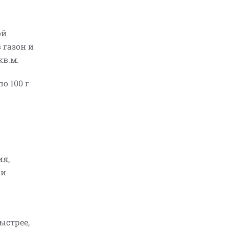
ой
 газон и
кв.м.
о 100 г
ия,
 и
ыстрее,