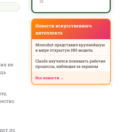
31
Новости искусственного
интеллекта
Moonshot представил крупнейшую
в мире открытую ИИ-модель
Claude научился понимать рабочие
лия не
процессы, наблюдая за экраном
ощь
Все новости →
зу,
чество
яют по