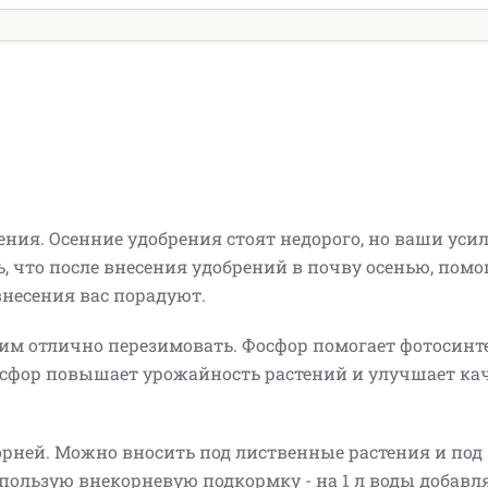
ния. Осенние удобрения стоят недорого, но ваши уси
, что после внесения удобрений в почву осенью, пом
внесения вас порадуют.
 им отлично перезимовать. Фосфор помогает фотосинте
осфор повышает урожайность растений и улучшает ка
орней. Можно вносить под лиственные растения и под
пользую внекорневую подкормку - на 1 л воды добавл