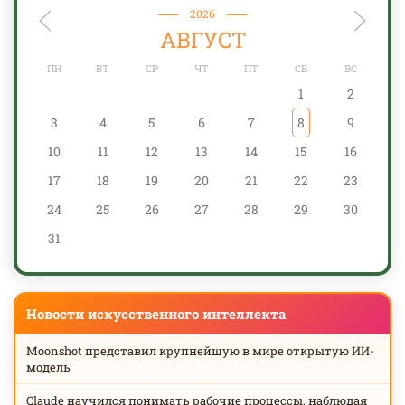
2026
АВГУСТ
ПН
ВТ
СР
ЧТ
ПТ
СБ
ВС
1
2
3
4
5
6
7
8
9
10
11
12
13
14
15
16
17
18
19
20
21
22
23
24
25
26
27
28
29
30
31
Новости искусственного интеллекта
Moonshot представил крупнейшую в мире открытую ИИ-
модель
Claude научился понимать рабочие процессы, наблюдая