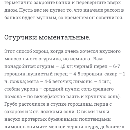
герметично закройте банки и переверните вверх
дном. Пусть вас не пугает то, что вначале рассол в
банках будет мутным, со временем он осветлится.
Огурчики моментальные.
Этот способ хорош, когда очень хочется вкусного
малосольного огурчика, но немного…Вам
понадобится: огурцы – 1,5 кг; черный перец – 6-7
горошин; душистый перец – 4-5 горошин; сахар – 1
ч. ложка; мята – 4-5 веточек; лимоны – 4 шт.;
стебли укропа – средний пучок; соль среднего
помола − по вкусу(можно взять и крупную соль).
Грубо растолките в ступке горошины перца с
сахаром и 2 ст. ложками соли. С вымытых и
насухо протертых бумажными полотенцами
лимонов снимите мелкой теркой цедру, добавьте к