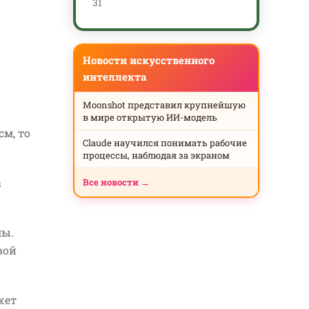
31
Новости искусственного
интеллекта
Moonshot представил крупнейшую
в мире открытую ИИ-модель
см, то
Claude научился понимать рабочие
процессы, наблюдая за экраном
а
Все новости →
мы.
вой
жет