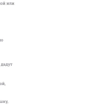
мой или
ло
 дадут
ой,
шку,