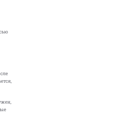
есью
осле
ется,
ужен,
ные