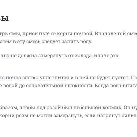
озы
трь ямы, присыпьте ее корни почвой. Вначале той см
тем в эту смесь следует залить воду.
чва не должна замерзнуть от холода, иначе это
о почва слегка уплотнится и в ней не будет пустот. П
е водой до основательной влажности. Когда вода впита
бразом, чтобы под розой был небольшой холмик. Он н
корни розы не могли замерзнуть, если нагрянут силь