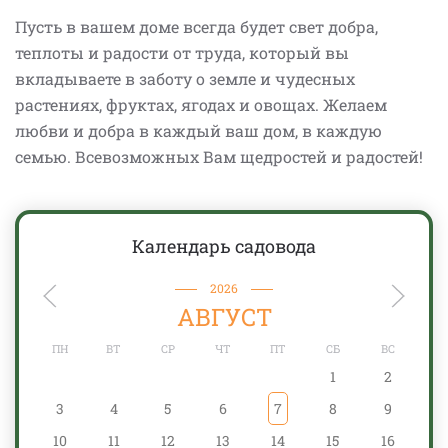
Пусть в вашем доме всегда будет свет добра,
теплоты и радости от труда, который вы
вкладываете в заботу о земле и чудесных
растениях, фруктах, ягодах и овощах. Желаем
любви и добра в каждый ваш дом, в каждую
семью. Всевозможных Вам щедростей и радостей!
Календарь садовода
2026
АВГУСТ
ПН
ВТ
СР
ЧТ
ПТ
СБ
ВС
1
2
3
4
5
6
7
8
9
10
11
12
13
14
15
16