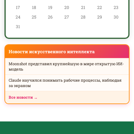
17
18
19
20
21
22
23
24
25
26
27
28
29
30
31
Новости искусственного интеллекта
Moonshot представил крупнейшую в мире открытую ИИ-
модель
Claude научился понимать рабочие процессы, наблюдая
за экраном
Все новости →