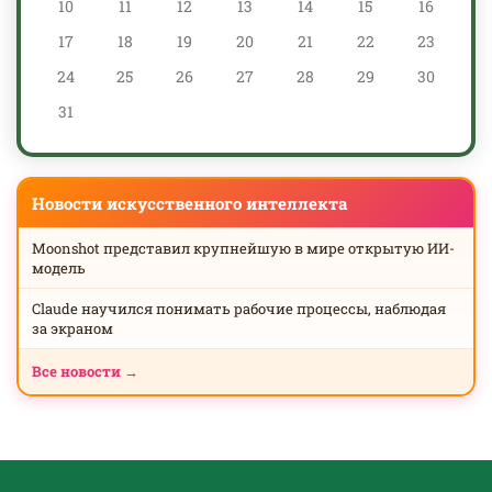
10
11
12
13
14
15
16
17
18
19
20
21
22
23
24
25
26
27
28
29
30
31
Новости искусственного интеллекта
Moonshot представил крупнейшую в мире открытую ИИ-
модель
Claude научился понимать рабочие процессы, наблюдая
за экраном
Все новости →