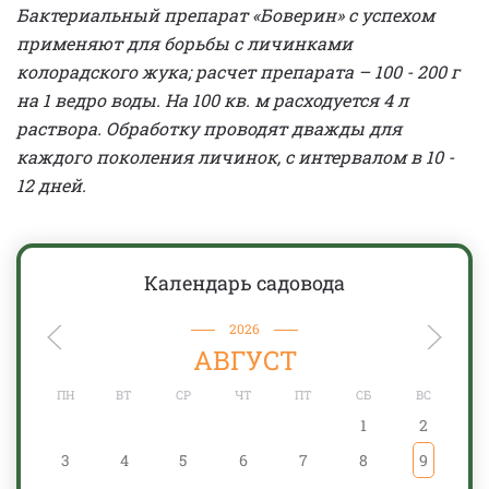
Бактериальный препарат «Боверин» с успехом
применяют для борьбы с личинками
колорадского жука; расчет препарата – 100 - 200 г
на 1 ведро воды. На 100 кв. м расходуется 4 л
раствора. Обработку проводят дважды для
каждого поколения личинок, с интервалом в 10 -
12 дней.
Календарь садовода
2026
АВГУСТ
ПН
ВТ
СР
ЧТ
ПТ
СБ
ВС
1
2
3
4
5
6
7
8
9