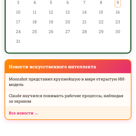
3
4
5
6
7
8
9
10
11
12
13
14
15
16
17
18
19
20
21
22
23
24
25
26
27
28
29
30
31
Новости искусственного интеллекта
Moonshot представил крупнейшую в мире открытую ИИ-
модель
Claude научился понимать рабочие процессы, наблюдая
за экраном
Все новости →