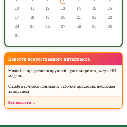
10
11
12
13
14
15
16
17
18
19
20
21
22
23
24
25
26
27
28
29
30
31
Новости искусственного интеллекта
Moonshot представил крупнейшую в мире открытую ИИ-
модель
Claude научился понимать рабочие процессы, наблюдая
за экраном
Все новости →