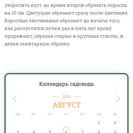
укоротить куст, во время второй обрезать поросль
на 10 см. Цветущие обрезают сразу после цветения.
Взрослые лиственные обрезают до начала того,
как распустятся почки раз в пять лет крону
прорежают, обрезая старые и крупные стволы, и
делая санитарную обрезку.
Календарь садовода
2026
АВГУСТ
ПН
ВТ
СР
ЧТ
ПТ
СБ
ВС
1
2
3
4
5
6
7
8
9