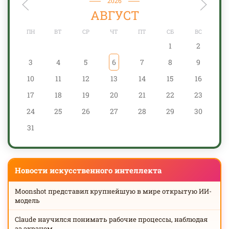
2026
АВГУСТ
ПН
ВТ
СР
ЧТ
ПТ
СБ
ВС
1
2
3
4
5
6
7
8
9
10
11
12
13
14
15
16
17
18
19
20
21
22
23
24
25
26
27
28
29
30
31
Новости искусственного интеллекта
Moonshot представил крупнейшую в мире открытую ИИ-
модель
Claude научился понимать рабочие процессы, наблюдая
за экраном