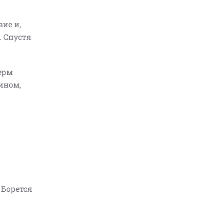
ие и,
. Спустя
ерм
ином,
 Борется