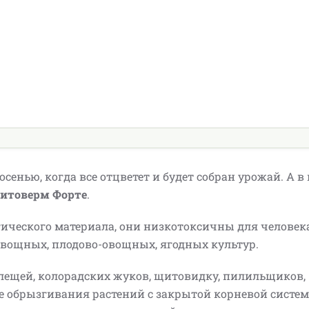
енью, когда все отцветет и будет собран урожай. А в
Фитоверм Форте
.
гического материала, они низкотоксичны для человек
овощных, плодово-овощных, ягодных культур.
лещей, колорадских жуков, щитовидку, пилильщиков,
ле обрызгивания растений с закрытой корневой систем