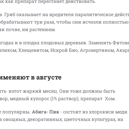
ак как препарат перестанет действовать.
 Гриб оказывает на вредителя паралитическое действ
 обрабатывают три раза, чтобы они исчезли полностью
 ни почве, ни растениям.
 ягодах и в плодах плодовых деревьев. Заменить Фитов
ликом, Клещевитом, Искрой Био, Агровертином, Акар
рименяют в августе
ить вэтот жаркий месяц. Они тоже должны быть
ор, медный купорос (1% раствор), препарат Хом.
ее популярны.
Абига- Пик
- состоит из хлорокиси меди.
 овощных, декоративных, цветочных культурах, на