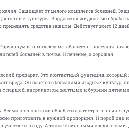
д калия. Защищает от целого комплекса болезней. За
 цветочные культуры. Бордосской жидкостью обрабат
о применять средства защиты. Действует всего 12 дней
а Нарзианум и комплекса метаболитов - полезная почв
ителей болезней в почве. И лечение, и хорошая
ический препарат. Это контактный фунгицид, который 
сит вреда. Он борется с болезнями ягодных культур, 
тся с паршой, антракнозом, желтыми и бурыми пятнам
у. Всеми препаратами обрабатывают строго по инстру
жно приготовить в нужной пропорции. И порой они н
а участке и в саду. А также с сильными вредителями.