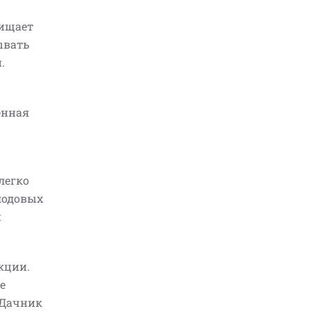
щищает
ывать
.
енная
легко
плодовых
и
кции.
е
 Дачник