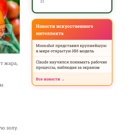
31
Новости искусственного
интеллекта
Moonshot представил крупнейшую
в мире открытую ИИ-модель
Claude научился понимать рабочие
т жара,
процессы, наблюдая за экраном
Все новости →
ты
ю золу.