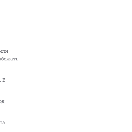
 или
избежать
. В
од
та