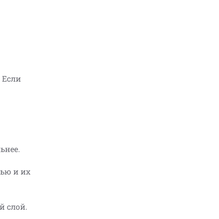
 Если
ьнее.
тью и их
й слой.