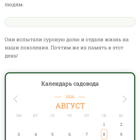
людям.
Они испытали суровую долю и отдали жизнь на
наши поколения. Почтим же их память в этот
день!
Календарь садовода
2026
АВГУСТ
ПН
ВТ
СР
ЧТ
ПТ
СБ
ВС
1
2
3
4
5
6
7
8
9