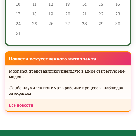
10
11
12
13
14
15
16
17
18
19
20
21
22
23
24
25
26
27
28
29
30
31
Новости искусственного интеллекта
Moonshot представил крупнейшую в мире открытую ИИ-
модель
Claude научился понимать рабочие процессы, наблюдая
за экраном
Все новости →