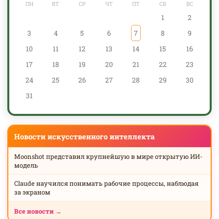
ПН
ВТ
СР
ЧТ
ПТ
СБ
ВС
1
2
3
4
5
6
7
8
9
10
11
12
13
14
15
16
17
18
19
20
21
22
23
24
25
26
27
28
29
30
31
Новости искусственного интеллекта
Moonshot представил крупнейшую в мире открытую ИИ-
модель
Claude научился понимать рабочие процессы, наблюдая
за экраном
Все новости →