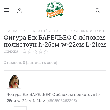
ГЛАВНАЯ
САДОВЫЙ ДЕКОР
САДОВЫЕ ФИГУРЫ
Фигура Еж БАРЕЛЬЕФ С яблоком
полистоун h-25см w-22см L-21см
Оценка:
Отзывов: 0
[написать свой]
Фигура Еж БАРЕЛЬЕФ С яблоком полистоун h-
25см w-22см L-21см
(4805506263395)