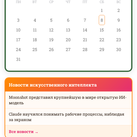
ПН
ВТ
СР
ЧТ
ПТ
СБ
ВС
1
2
3
4
5
6
7
8
9
10
11
12
13
14
15
16
17
18
19
20
21
22
23
24
25
26
27
28
29
30
31
Новости искусственного интеллекта
Moonshot представил крупнейшую в мире открытую ИИ-
модель
Claude научился понимать рабочие процессы, наблюдая
за экраном
Все новости →