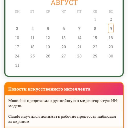
АВГУСТ
ПН
ВТ
СР
ЧТ
ПТ
СБ
ВС
1
2
3
4
5
6
7
8
9
10
11
12
13
14
15
16
17
18
19
20
21
22
23
24
25
26
27
28
29
30
31
Новости искусственного интеллекта
Moonshot представил крупнейшую в мире открытую ИИ-
модель
Claude научился понимать рабочие процессы, наблюдая
за экраном