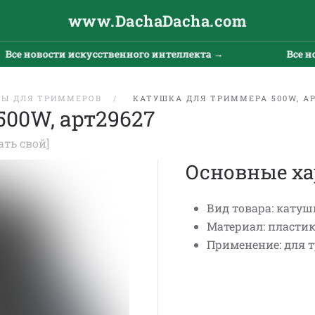
www.DachaDacha.com
се новости искусственного интеллекта →
Все нов
РЫ ДЛЯ ТРИММЕРОВ
КАТУШКА ДЛЯ ТРИММЕРА 500W, АР
00W, арт29627
ать свой]
Основные ха
Вид товара: катуш
Материал: пластик
Применение: для 