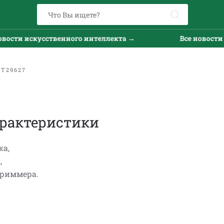
ости искусственного интеллекта →
Все новости и
Т29627
рактеристики
ка,
,
триммера.