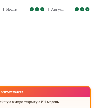
|
|
Июль
Август
о интеллекта
нейшую в мире открытую ИИ-модель