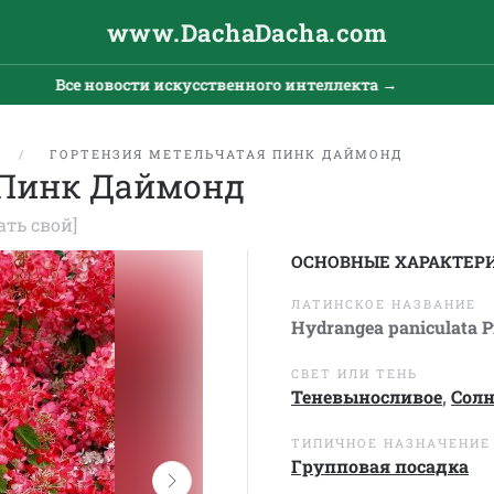
www.DachaDacha.com
Все новости искусственного интеллекта →
Все
Е
ГОРТЕНЗИЯ МЕТЕЛЬЧАТАЯ ПИНК ДАЙМОНД
 Пинк Даймонд
ать свой]
ОСНОВНЫЕ ХАРАКТЕР
ЛАТИНСКОЕ НАЗВАНИЕ
Hydrangea paniculata 
СВЕТ ИЛИ ТЕНЬ
Теневыносливое
,
Сол
ТИПИЧНОЕ НАЗНАЧЕНИЕ
Групповая посадка