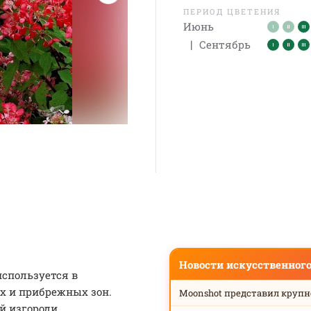
ПЕРИОД ЦВЕТЕНИЯ
Июнь
|
Сентябрь
Новости искусственног
спользуется в
х и прибрежных зон.
Moonshot представил круп
й изгороди.