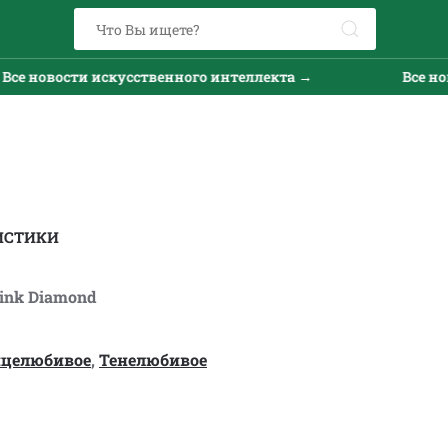
 новости искусственного интеллекта →
Все новос
ИСТИКИ
Pink Diamond
нцелюбивое
,
Тенелюбивое