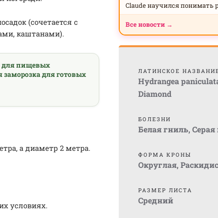
Claude научился понимать 
осадок (сочетается с
Все новости →
ами, каштанами).
а для пищевых
ЛАТИНСКОЕ НАЗВАНИ
я заморозка для готовых
Hydrangea paniculat
Diamond
БОЛЕЗНИ
Белая гниль
,
Серая
тра, а диаметр 2 метра.
ФОРМА КРОНЫ
Округлая
,
Раскиди
РАЗМЕР ЛИСТА
Средний
их условиях.