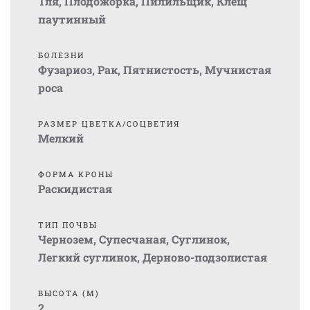
Тля
,
Плодожорка
,
Пилильщик
,
Клещ
паутинный
БОЛЕЗНИ
Фузариоз
,
Рак
,
Пятнистость
,
Мучнистая
роса
РАЗМЕР ЦВЕТКА/СОЦВЕТИЯ
Мелкий
ФОРМА КРОНЫ
Раскидистая
ТИП ПОЧВЫ
Чернозем
,
Супесчаная
,
Суглинок
,
Легкий суглинок
,
Дерново-подзолистая
ВЫСОТА (М)
2