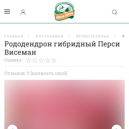
ГЛАВНАЯ
КУСТАРНИКИ
ВЕЧНОЗЕЛЕНЫЕ
РО
Рододендрон гибридный Перси
Висеман
Оценка:
Отзывов: 0
[написать свой]