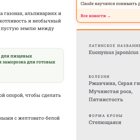
Claude научился понимать 
 газонах, альпинариях и
Все новости →
ихотливость и необычный
ь пустую землю между
ЛАТИНСКОЕ НАЗВАНИ
Euonymus japonicus
а для пищевых
я заморозка для готовых
БОЛЕЗНИ
Ржавчина
,
Серая г
Мучнистая роса
,
й опорой, чтобы сделать
Пятнистость
ФОРМА КРОНЫ
еными с желтовато-белой
Стелющаяся