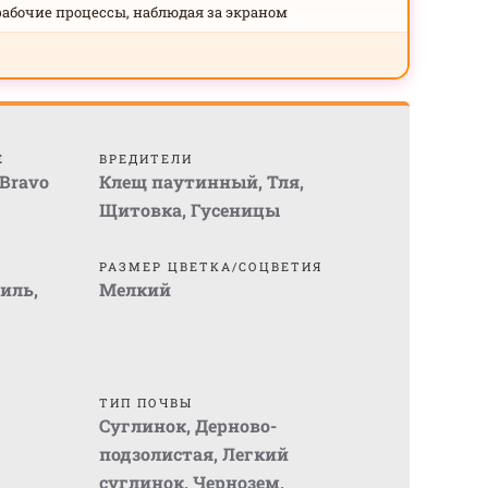
рабочие процессы, наблюдая за экраном
Е
ВРЕДИТЕЛИ
 Bravo
Клещ паутинный
,
Тля
,
Щитовка
,
Гусеницы
РАЗМЕР ЦВЕТКА/СОЦВЕТИЯ
ниль
,
Мелкий
ТИП ПОЧВЫ
Суглинок
,
Дерново-
подзолистая
,
Легкий
суглинок
,
Чернозем
,