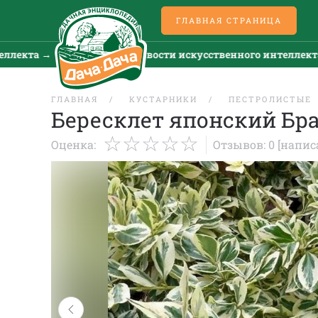
ГЛАВНАЯ СТРАНИЦА
та →
Все новости искусственного интеллекта →
ГЛАВНАЯ
КУСТАРНИКИ
ПЕСТРОЛИСТЫЕ
Бересклет японский Бр
Оценка:
Отзывов: 0
[напис