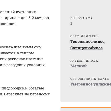
зеленый кустарник.
 ширина – до 1,5-2 метров.
ВЫСОТА (М)
1
вленная.
СВЕТ ИЛИ ТЕНЬ
Теневыносливое
,
безснежные зимы оно
Солнцелюбивое
вивается в теплом
угих регионах цветение
РАЗМЕР ПЛОДА
ти в городских условиях.
Мелкий
ОТНОШЕНИЕ К ВЛАГЕ
Умеренное увлажн
 плодородные, богатые
. Бересклет не переносит