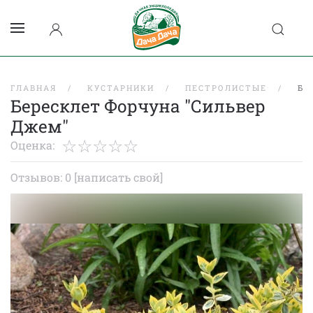
ГЛАВНАЯ
КУСТАРНИКИ
ПЕСТРОЛИСТЫЕ
БЕ
Бересклет Форчуна "Сильвер
Джем"
Оценка:
Отзывов: 0
[написать свой]