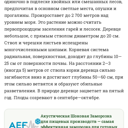
одиночно в подлеске хвойных или смешанных лесов,
предпочитая в основном светлые места, опушки и
прогалины. Произроставет до 2 700 метров над
уровнем моря. Это растение можно считать
первопроходцем заселения гарей и лесосек. Деревце
небольшое, с прямым стволом диаметром до 20 см.
Ствол и черешки листьев испещрены
многочисленными шипами. Корневая система
радиальная, поверхностная, доходит до глубины 10—
25 см от поверхности почвы. На расстоянии 2—3
(иногда 5) метров от ствола корни деревца сильно
загибаются вниз и достигают глубины 50—60 см, при
этом сильно ветвятся и образуют обильные
разветвления. В природе деревце зацветает на пятый
год. Плоды созревают в сентябре—октябре.
Акустическая Шоковая Заморозка
для пищевых производств — самая
эффективная заморозка для готовых