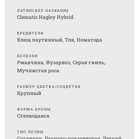
ЛАТИНСКОЕ НАЗВАНИЕ
Clematis Hagley Hybrid
ВРЕДИТЕЛИ
Клещ паутинный
,
Тля
,
Нематода
БОЛЕЗНИ
Ржавчина
,
Фузариоз
,
Серая гниль
,
Мучнистая роса
РАЗМЕР ЦВЕТКА/СОЦВЕТИЯ
Крупный
ФОРМА КРОНЫ
Стелющаяся
ТИП ПОЧВЫ
Суглинок
,
Дерново-подзолистая
,
Легкий