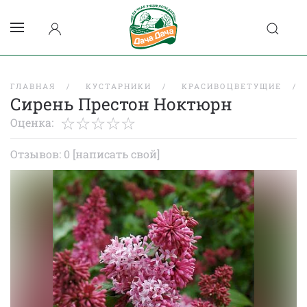
ГЛАВНАЯ
КУСТАРНИКИ
КРАСИВОЦВЕТУЩИЕ
Сирень Престон Ноктюрн
Оценка:
Отзывов: 0
[написать свой]