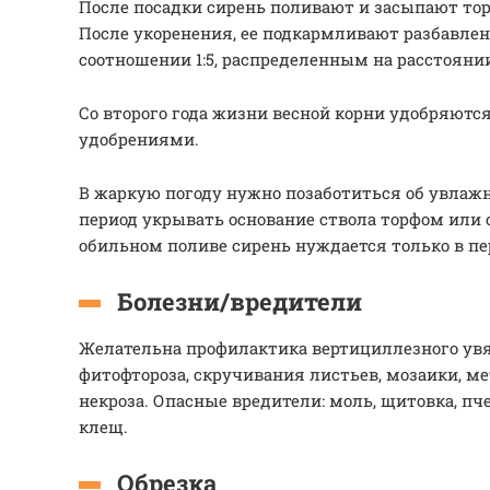
После посадки сирень поливают и засыпают то
После укоренения, ее подкармливают разбавле
соотношении 1:5, распределенным на расстоянии
Со второго года жизни весной корни удобряют
удобрениями.
В жаркую погоду нужно позаботиться об увлажн
период укрывать основание ствола торфом или 
обильном поливе сирень нуждается только в пе
Болезни/вредители
Желательна профилактика вертициллезного увя
фитофтороза, скручивания листьев, мозаики, ме
некроза. Опасные вредители: моль, щитовка, п
клещ.
Обрезка