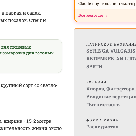
Claude научился понимать 
в парках и садах.
Все новости →
вых посадок. Стебли
ЛАТИНСКОЕ НАЗВАНИ
а для пищевых
SYRINGA VULGARIS
я заморозка для готовых
ANDENKEN AN LUD
SPETH
БОЛЕЗНИ
крупный сорт со светло-
Хлороз
,
Фитофтора
,
Увядание вертицил
Пятнистость
 ширина - 1,5-2 метра.
ФОРМА КРОНЫ
Раскидистая
лжительность жизни около