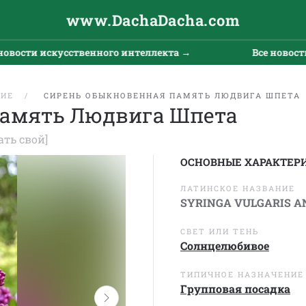
www.DachaDacha.com
и искусственного интеллекта →
Все новости иску
ЩИЕ
СИРЕНЬ ОБЫКНОВЕННАЯ ПАМЯТЬ ЛЮДВИГА ШПЕТА
Память Людвига Шпета
ать свой]
ОСНОВНЫЕ ХАРАКТЕР
ЛАТИНСКОЕ НАЗВАНИЕ
SYRINGA VULGARIS A
СВЕТ ИЛИ ТЕНЬ
Солнцелюбивое
ТИПИЧНОЕ НАЗНАЧЕНИЕ
Групповая посадка