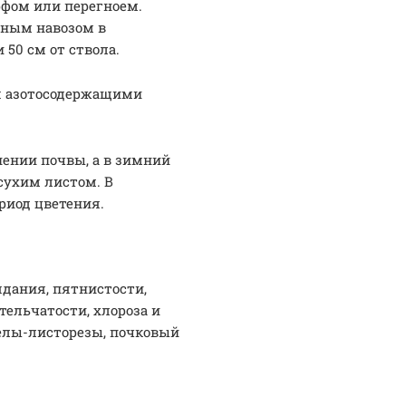
рфом или перегноем.
нным навозом в
 50 см от ствола.
ся азотосодержащими
ении почвы, а в зимний
сухим листом. В
риод цветения.
дания, пятнистости,
тельчатости, хлороза и
челы-листорезы, почковый