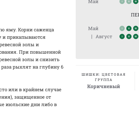
Май
ПЕ
Май
ую яму. Корни саженца
|
Август
ну и прикапываются
ревесной золы и
нования. При повышенной
ревесной золы и снизить
 раза рыхлят на глубину 6
ШИШКИ: ЦВЕТОВАЯ
ГРУППА
Коричневый
сто или в крайнем случае
ения), защищенное от
ые июльские дни либо в