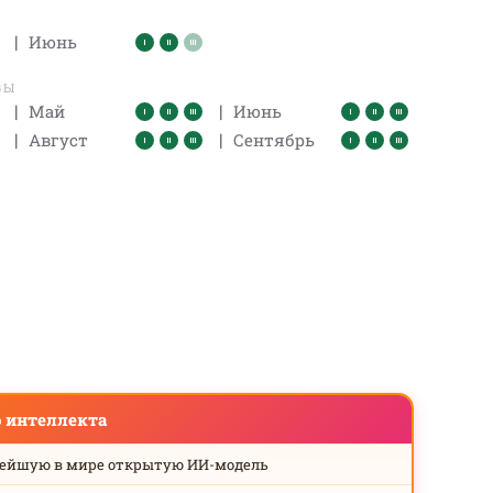
|
Июнь
ВЫ
|
|
Май
Июнь
|
|
Август
Сентябрь
о интеллекта
нейшую в мире открытую ИИ-модель