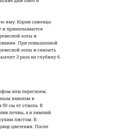
ьские дни либо в
ую яму. Корни саженца
ну и прикапываются
ревесной золы и
нования. При повышенной
ревесной золы и снизить
ыхлят 3 раза на глубину 6
рфом или перегноем.
нным навозом в
50 см от ствола. В
нии почвы, а в зимний
сухим листом. В
риод цветения. После