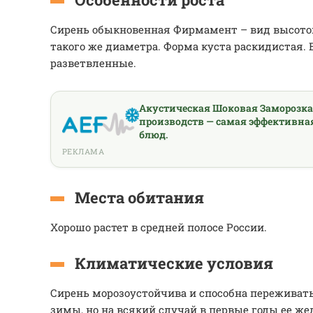
Сирень обыкновенная Фирмамент – вид высотой 
такого же диаметра. Форма куста раскидистая. 
разветвленные.
Акустическая Шоковая Заморозк
производств — самая эффективна
блюд.
РЕКЛАМА
Места обитания
Хорошо растет в средней полосе России.
Климатические условия
Сирень морозоустойчива и способна переживать
зимы, но на всякий случай в первые годы ее же