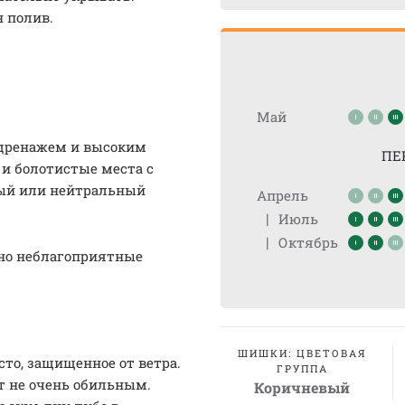
н полив.
Май
 дренажем и высоким
ПЕ
и болотистые места с
лый или нейтральный
Апрель
|
Июль
|
Октябрь
 но неблагоприятные
ШИШКИ: ЦВЕТОВАЯ
то, защищенное от ветра.
ГРУППА
т не очень обильным.
Коричневый