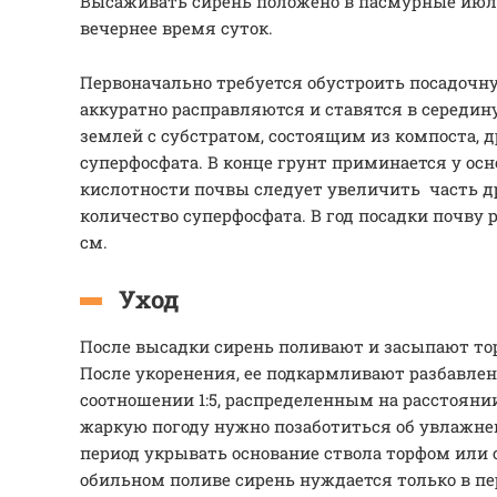
Высаживать сирень положено в пасмурные июл
вечернее время суток.
Первоначально требуется обустроить посадочн
аккуратно расправляются и ставятся в середи
землей с субстратом, состоящим из компоста, д
суперфосфата. В конце грунт приминается у ос
кислотности почвы следует увеличить часть д
количество суперфосфата. В год посадки почву р
см.
Уход
После высадки сирень поливают и засыпают то
После укоренения, ее подкармливают разбавле
соотношении 1:5, распределенным на расстоянии 
жаркую погоду нужно позаботиться об увлажне
период укрывать основание ствола торфом или 
обильном поливе сирень нуждается только в пе