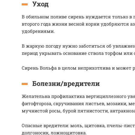
Уход
В обильном поливе сирень нуждается только в 
второго года жизни весной корни удобряются 
удобрениями.
В жаркую погоду нужно заботиться об увлажнен
период укрывать основание ствола торфом или 
Сирень Вольфа в целом неприхотлива и может ра
Болезни/вредители
Желательна профилактика вертициллезного увя
фитофтороза, скручивания листьев, мозаики, ме
мучнистой росы, бурой пятнистости, антракноза,
Опасные вредители: моль, щитовка, пчелы-лист
долгоносик, ложнощитовка.