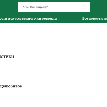
скусственного интеллекта →
Все новости искусст
ИСТИКИ
нцелюбивое