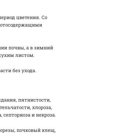
период цветения. Со
азотосодержащими
ии почвы, а в зимний
сухим листом.
сти без ухода.
дания, пятнистости,
тельчатости, хлороза,
 септориоза и некроза.
орезы, почковый клещ,