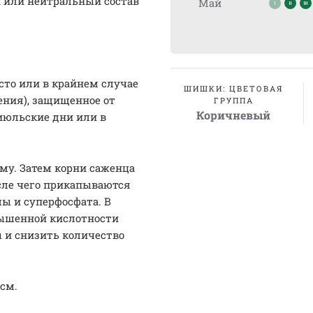
й или нейтральный состав
Май
сто или в крайнем случае
ШИШКИ: ЦВЕТОВАЯ
ения), защищенное от
ГРУППА
Коричневый
июльские дни или в
му. Затем корни саженца
осле чего прикапываются
лы и суперфосфата. В
вышенной кислотности
 и снизить количество
 см.