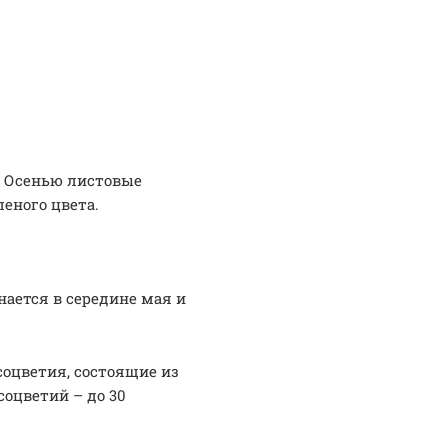
. Осенью листовые
леного цвета.
нается в середине мая и
цветия, состоящие из
соцветий – до 30