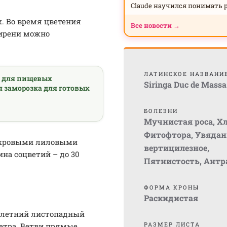
Claude научился понимать 
х. Во время цветения
Все новости →
сирени можно
ЛАТИНСКОЕ НАЗВАНИ
а для пищевых
Siringa Duc de Massa
я заморозка для готовых
БОЛЕЗНИ
Мучнистая роса
,
Хл
Фитофтора
,
Увядан
махровыми лиловыми
вертицилезное
,
на соцветий – до 30
Пятнистость
,
Антр
ФОРМА КРОНЫ
Раскидистая
голетний листопадный
РАЗМЕР ЛИСТА
етра. Ветви прямые,