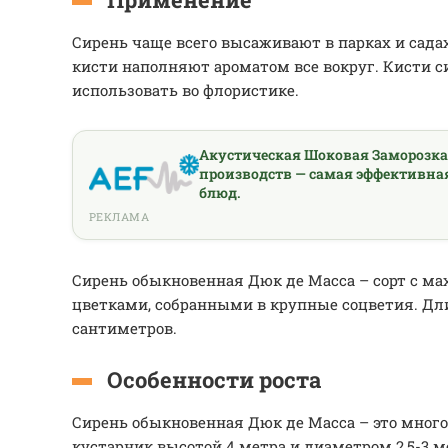
Сирень чаще всего высаживают в парках и сада
кисти наполняют ароматом все вокруг. Кисти 
использовать во флористике.
Акустическая Шоковая Заморозк
производств — самая эффективна
блюд.
РЕКЛАМА
Сирень обыкновенная Дюк де Масса – сорт с 
цветками, собранными в крупные соцветия. Дли
сантиметров.
Особенности роста
Сирень обыкновенная Дюк де Масса – это мно
кустарник высотой 4 метра и диаметром 2,5-3 м