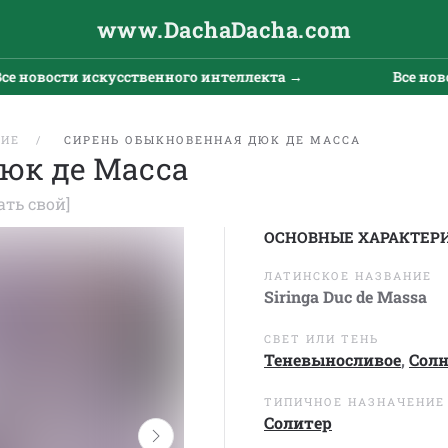
www.DachaDacha.com
ости искусственного интеллекта →
Все новости и
ЩИЕ
СИРЕНЬ ОБЫКНОВЕННАЯ ДЮК ДЕ МАССА
юк де Масса
ать свой]
ОСНОВНЫЕ ХАРАКТЕР
ЛАТИНСКОЕ НАЗВАНИЕ
Siringa Duc de Massa
СВЕТ ИЛИ ТЕНЬ
Теневыносливое
,
Сол
ТИПИЧНОЕ НАЗНАЧЕНИЕ
Солитер