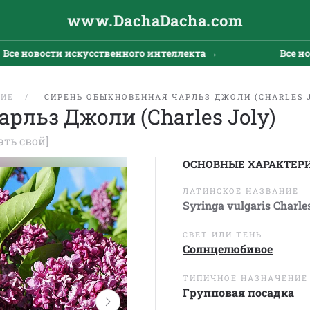
www.DachaDacha.com
новости искусственного интеллекта →
Все новост
ЩИЕ
СИРЕНЬ ОБЫКНОВЕННАЯ ЧАРЛЬЗ ДЖОЛИ (CHARLES 
рльз Джоли (Charles Joly)
ать свой]
ОСНОВНЫЕ ХАРАКТЕР
ЛАТИНСКОЕ НАЗВАНИЕ
Syringa vulgaris Charle
СВЕТ ИЛИ ТЕНЬ
Солнцелюбивое
ТИПИЧНОЕ НАЗНАЧЕНИЕ
Групповая посадка