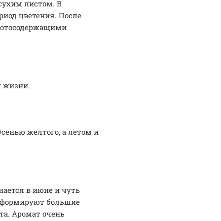
сухим листом. В
риод цветения. После
азотосодержащими
у жизни.
сенью желтого, а летом и
нается в июне и чуть
и формируют большие
та. Аромат очень