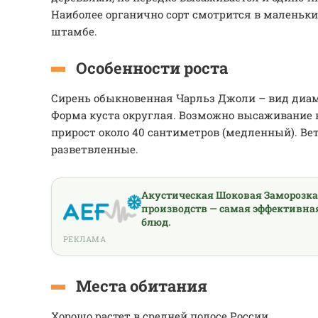
Наиболее органично сорт смотрится в маленьк
штамбе.
Особенности роста
Сирень обыкновенная Чарльз Джоли – вид диаме
Форма куста округлая. Возможно высаживание 
прирост около 40 сантиметров (медленный). Ве
разветвленные.
Акустическая Шоковая Заморозк
производств — самая эффективна
блюд.
РЕКЛАМА
Места обитания
Хорошо растет в средней полосе России.