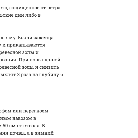
то, защищенное от ветра.
ьские дни либо в
ую яму. Корни саженца
ну и прикапываются
ревесной золы и
нования. При повышенной
ревесной золы и снизить
ыхлят 3 раза на глубину 6
рфом или перегноем.
нным навозом в
50 см от ствола. В
нии почвы, а в зимний