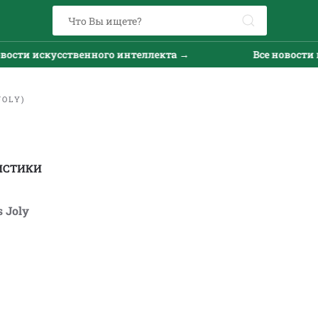
и искусственного интеллекта →
Все новости иску
JOLY)
ИСТИКИ
s Joly