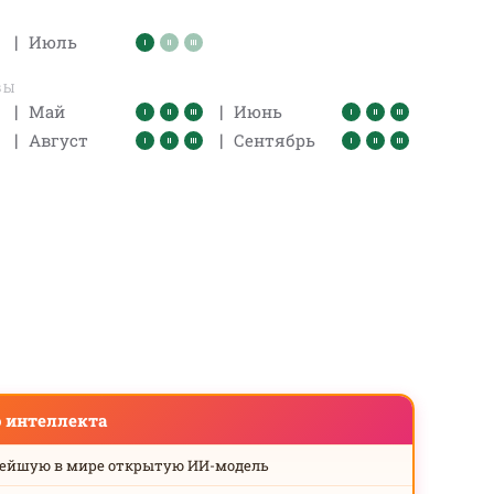
|
Июль
ВЫ
|
|
Май
Июнь
|
|
Август
Сентябрь
о интеллекта
нейшую в мире открытую ИИ-модель