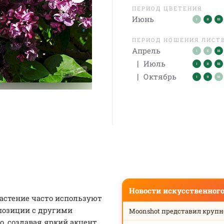
ПЕРИОД ЦВЕТЕНИЯ
Июнь
ПЕРИОД НОШЕНИЯ ЛИСТ
Апрель
|
Июль
|
Октябрь
Новости искусственног
астение часто используют
позиции с другими
Moonshot представил круп
, создавая яркий акцент.