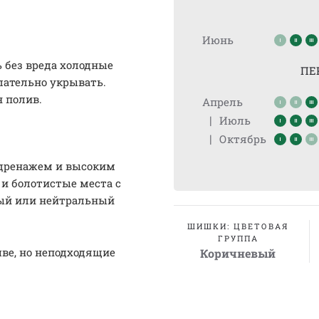
Июнь
 без вреда холодные
ПЕ
лательно укрывать.
н полив.
Апрель
|
Июль
|
Октябрь
 дренажем и высоким
и болотистые места с
лый или нейтральный
ШИШКИ: ЦВЕТОВАЯ
ГРУППА
чве, но неподходящие
Коричневый