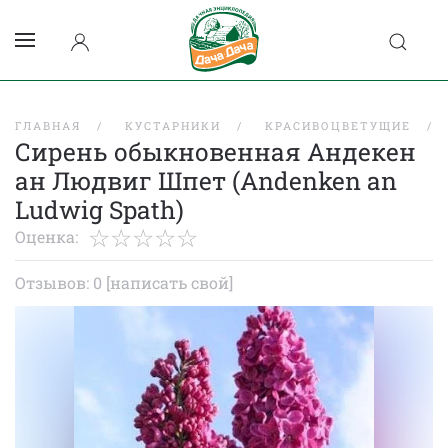
ГЛАВНАЯ
КУСТАРНИКИ
КРАСИВОЦВЕТУЩИЕ
Сирень обыкновенная Андекен
ан Людвиг Шпет (Andenken an
Ludwig Spath)
Оценка:
Отзывов: 0
[написать свой]