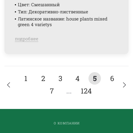
Цвет: Смешанный
Тип: Декоративно-лиственные
Латинское название: house plants mixed
green 4 varietys
подробнее
1
2
3
4
5
6
7
...
124
О КОМПАНИИ