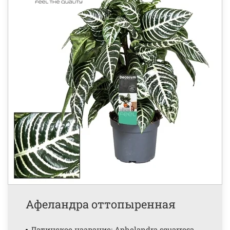
Афеландра оттопыренная
Латинское название: Aphelandra squarrosa