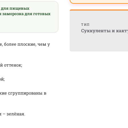
а для пищевых
я заморозка для готовых
ТИП
Суккуленты и как
 более плоские, чем у
й оттенок;
й;
лкие сгруппированы в
 – зелёная.