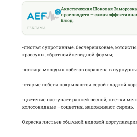
Акустическая Шоковая Заморозк
производств — самая эффективна
блюд.
РЕКЛАМА
-листья супротивные, бесчерешковые, мясистые,
крассулы, обратнояйцевидной формы;
-кожица молодых побегов окрашена в пурпурны
-старые побеги покрываются серой гладкой коро
-цветение наступает ранней весной, цветки ме
колосовидные --соцветия, напоминают сирень.
Окраска листьев обычной видовой портулакарии