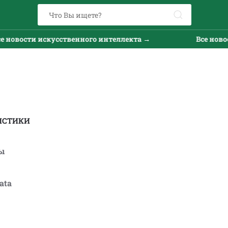
новости искусственного интеллекта →
Все новост
ИСТИКИ
ы
ata