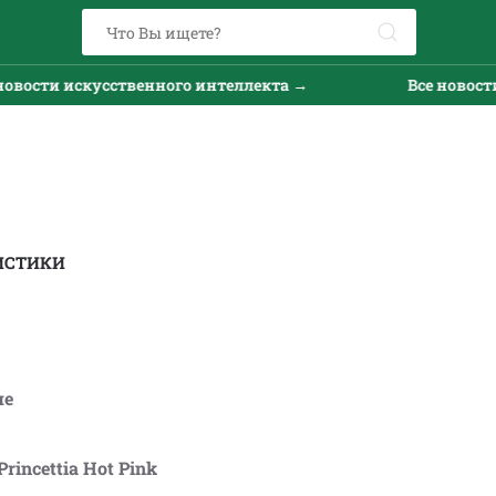
вости искусственного интеллекта →
Все новости 
ИСТИКИ
ие
rincettia Hot Pink