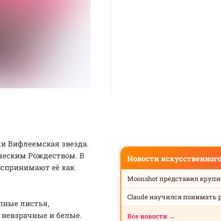
ли Вифлеемская звезда.
ическим Рождеством. В
Новости искусственног
оспринимают её как
Moonshot представил круп
Claude научился понимать 
пные листья,
 невзрачные и белые.
Все новости →