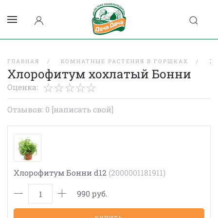
ГЛАВНАЯ
КОМНАТНЫЕ РАСТЕНИЯ В ГОРШКАХ
Х
Хлорофитум хохлатый Бонни
Оценка:
Отзывов: 0
[написать свой]
Хлорофитум Бонни d12
(2000001181911)
990 руб.
КУПИТЬ