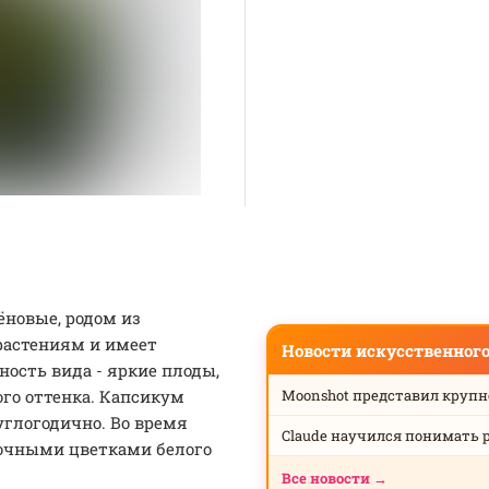
ёновые, родом из
растениям и имеет
Новости искусственног
ность вида - яркие плоды,
о оттенка. Капсикум
Moonshot представил круп
глогодично. Во время
Claude научился понимать 
ночными цветками белого
Все новости →