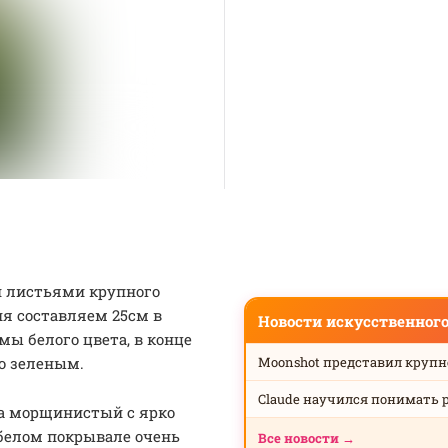
и листьями крупного
ия составляем 25см в
Новости искусственног
ы белого цвета, в конце
но зеленым.
Moonshot представил круп
Claude научился понимать 
ка морщинистый с ярко
белом покрывале очень
Все новости →