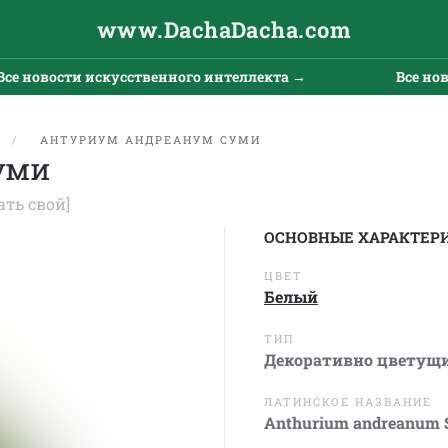
www.DachaDacha.com
 новости искусственного интеллекта →
Все новос
АНТУРИУМ АНДРЕАНУМ СУМИ
уми
ать свой]
ОСНОВНЫЕ ХАРАКТЕР
ЦВЕТ
Белый
ТИП
Декоративно цветущ
ЛАТИНСКОЕ НАЗВАНИЕ
Anthurium andreanum 