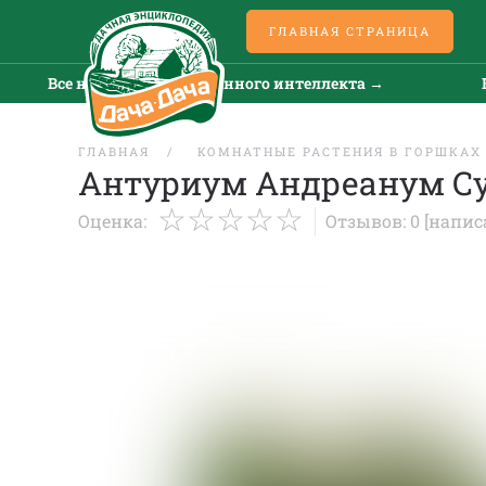
ГЛАВНАЯ СТРАНИЦА
Все новости искусственного интеллекта →
Все
ГЛАВНАЯ
КОМНАТНЫЕ РАСТЕНИЯ В ГОРШКАХ
Антуриум Андреанум С
Оценка:
Отзывов: 0
[напис