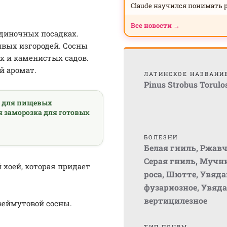
Claude научился понимать 
Все новости →
одиночных посадках.
ивых изгородей. Сосны
х и каменистых садов.
й аромат.
ЛАТИНСКОЕ НАЗВАНИ
Pinus Strobus Torulo
а для пищевых
я заморозка для готовых
БОЛЕЗНИ
Белая гниль
,
Ржав
Серая гниль
,
Мучни
хоей, которая придает
роса
,
Шютте
,
Увяда
фузариозное
,
Увяда
вертицилезное
веймутовой сосны.
ТИП ПОЧВЫ