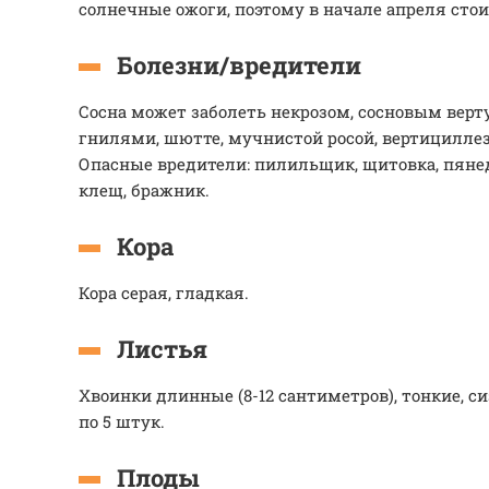
солнечные ожоги, поэтому в начале апреля сто
Болезни/вредители
Сосна может заболеть некрозом, сосновым верт
гнилями, шютте, мучнистой росой, вертицилле
Опасные вредители: пилильщик, щитовка, пянед
клещ, бражник.
Кора
Кора серая, гладкая.
Листья
Хвоинки длинные (8-12 сантиметров), тонкие, си
по 5 штук.
Плоды