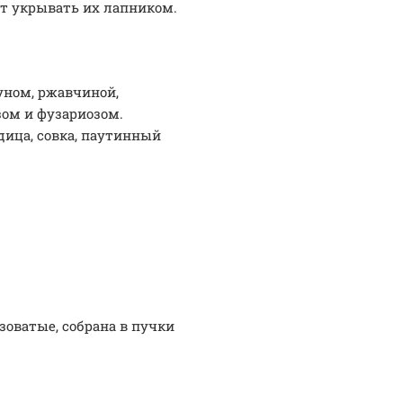
ит укрывать их лапником.
уном, ржавчиной,
зом и фузариозом.
ица, совка, паутинный
зоватые, собрана в пучки