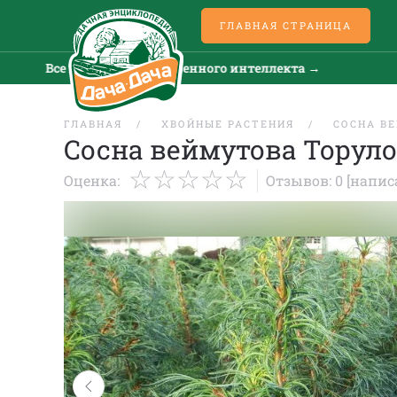
ГЛАВНАЯ СТРАНИЦА
Все новости искусственного интеллекта →
Все 
ГЛАВНАЯ
ХВОЙНЫЕ РАСТЕНИЯ
СОСНА В
Сосна веймутова Торуло
Оценка:
Отзывов: 0
[напис