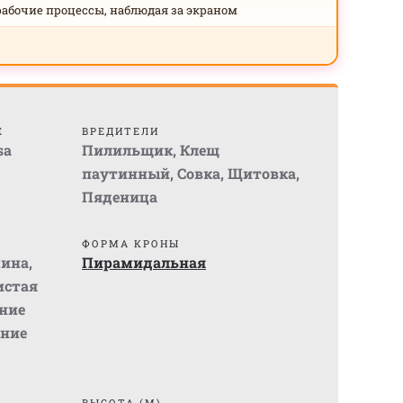
рабочие процессы, наблюдая за экраном
Е
ВРЕДИТЕЛИ
sa
Пилильщик
,
Клещ
паутинный
,
Совка
,
Щитовка
,
Пяденица
ФОРМА КРОНЫ
чина
,
Пирамидальная
стая
ние
ние
ВЫСОТА (М)