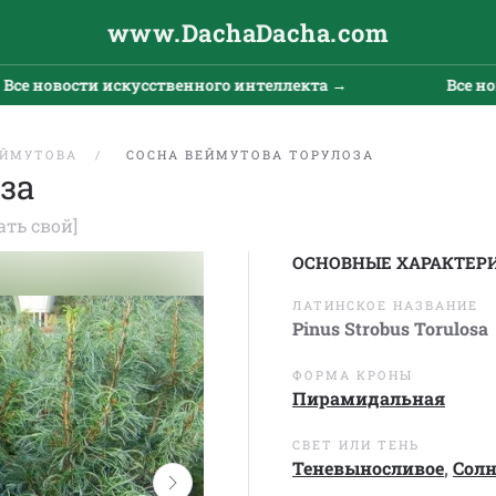
www.DachaDacha.com
новости искусственного интеллекта →
Все новост
ЕЙМУТОВА
СОСНА ВЕЙМУТОВА ТОРУЛОЗА
за
ать свой]
ОСНОВНЫЕ ХАРАКТЕР
ЛАТИНСКОЕ НАЗВАНИЕ
Pinus Strobus Torulosa
ФОРМА КРОНЫ
Пирамидальная
СВЕТ ИЛИ ТЕНЬ
Теневыносливое
,
Сол