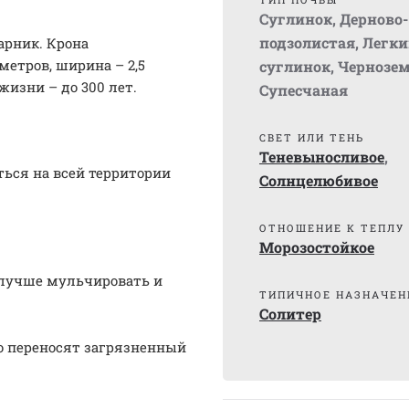
Суглинок
,
Дерново-
подзолистая
,
Легки
арник. Крона
етров, ширина – 2,5
суглинок
,
Чернозе
жизни – до 300 лет.
Супесчаная
СВЕТ ИЛИ ТЕНЬ
Теневыносливое
,
ться на всей территории
Солнцелюбивое
ОТНОШЕНИЕ К ТЕПЛУ
Морозостойкое
 лучше мульчировать и
ТИПИЧНОЕ НАЗНАЧЕН
Солитер
о переносят загрязненный