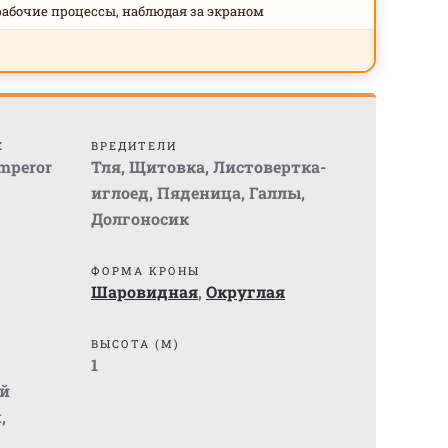
рабочие процессы, наблюдая за экраном
Е
ВРЕДИТЕЛИ
Emperor
Тля
,
Щитовка
,
Листовертка-
иглоед
,
Пяденица
,
Галлы
,
Долгоносик
ФОРМА КРОНЫ
Шаровидная
,
Округлая
ВЫСОТА (М)
1
й
м
,