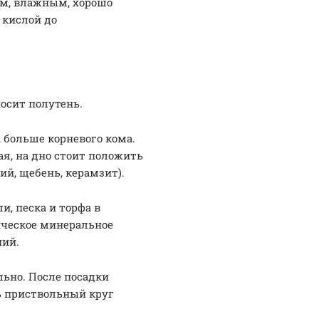
ам, влажным, хорошо
 кислой до
осит полутень.
 больше корневого кома.
ая, на дно стоит положить
ий, щебень, керамзит).
, песка и торфа в
ническое минеральное
ний.
ьно. После посадки
ь приствольный круг