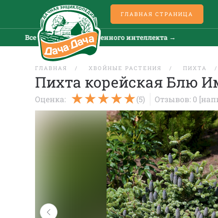
ГЛАВНАЯ СТРАНИЦА
Все новости искусственного интеллекта →
Все н
ГЛАВНАЯ
ХВОЙНЫЕ РАСТЕНИЯ
ПИХТА
Пихта корейская Блю И
Оценка:
(5)
Отзывов: 0
[нап