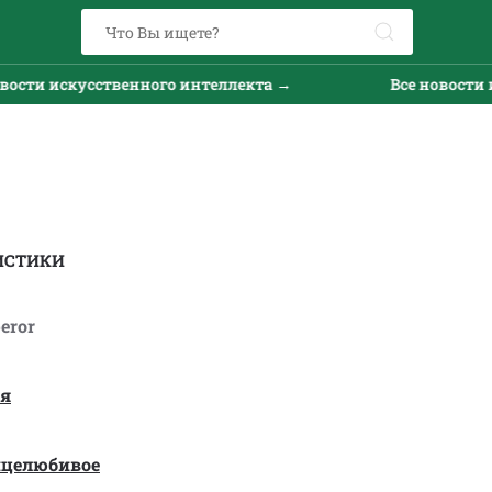
 искусственного интеллекта →
Все новости искус
ИСТИКИ
eror
ая
нцелюбивое