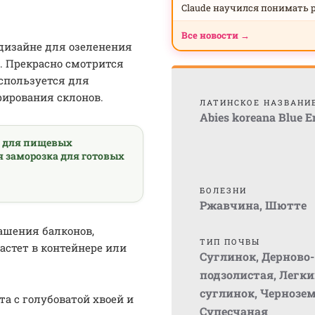
Claude научился понимать 
Все новости →
дизайне для озеленения
н. Прекрасно смотрится
Используется для
рирования склонов.
ЛАТИНСКОЕ НАЗВАНИ
Abies koreana Blue 
а для пищевых
я заморозка для готовых
БОЛЕЗНИ
Ржавчина
,
Шютте
ашения балконов,
ТИП ПОЧВЫ
астет в контейнере или
Суглинок
,
Дерново-
подзолистая
,
Легки
суглинок
,
Чернозе
а с голубоватой хвоей и
Супесчаная