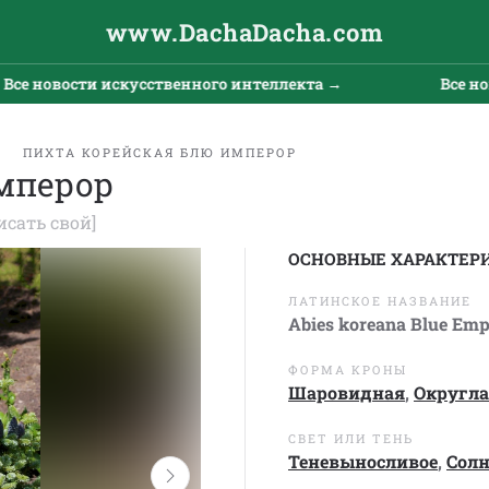
www.DachaDacha.com
овости искусственного интеллекта →
Все новости
ПИХТА КОРЕЙСКАЯ БЛЮ ИМПЕРОР
мперор
исать свой]
ОСНОВНЫЕ ХАРАКТЕР
ЛАТИНСКОЕ НАЗВАНИЕ
Abies koreana Blue Emp
ФОРМА КРОНЫ
Шаровидная
,
Округл
СВЕТ ИЛИ ТЕНЬ
Теневыносливое
,
Сол