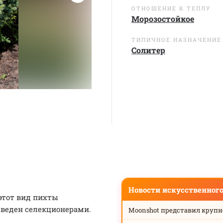
ОТНОШЕНИЕ К ТЕПЛУ
Морозостойкое
ТИПИЧНОЕ НАЗНАЧЕНИЕ
Солитер
Новости искусственног
 этот вид пихты
ыведен селекционерами.
Moonshot представил круп