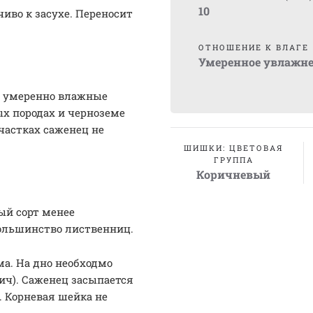
10
чиво к засухе. Переносит
ОТНОШЕНИЕ К ВЛАГЕ
Умеренное увлажн
е умеренно влажные
х породах и черноземе
участках саженец не
ШИШКИ: ЦВЕТОВАЯ
ГРУППА
Коричневый
ый сорт менее
большинство лиственниц.
ма. На дно необходмо
ич). Саженец засыпается
1. Корневая шейка не