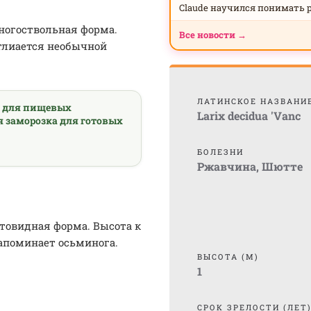
Claude научился понимать 
ногоствольная форма.
Все новости →
Отлиается необычной
ЛАТИНСКОЕ НАЗВАНИ
а для пищевых
Larix decidua 'Vanc
я заморозка для готовых
БОЛЕЗНИ
Ржавчина
,
Шютте
товидная форма. Высота к
напоминает осьминога.
ВЫСОТА (М)
1
СРОК ЗРЕЛОСТИ (ЛЕТ