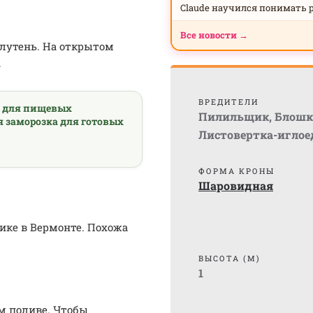
Claude научился понимать 
Все новости →
олутень. На открытом
.
ВРЕДИТЕЛИ
а для пищевых
Пилильщик
,
Блошк
я заморозка для готовых
Листовертка-иглое
ФОРМА КРОНЫ
Шаровидная
ке в Вермонте. Похожа
ВЫСОТА (М)
1
м поливе. Чтобы