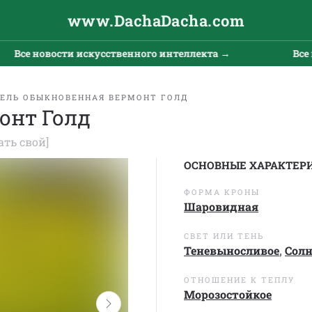
www.DachaDacha.com
се новости искусственного интеллекта →
Все нов
ЕЛЬ ОБЫКНОВЕННАЯ ВЕРМОНТ ГОЛД
онт Голд
ать свой]
ОСНОВНЫЕ ХАРАКТЕР
ФОРМА КРОНЫ
Шаровидная
СВЕТ ИЛИ ТЕНЬ
Теневыносливое
,
Сол
ОТНОШЕНИЕ К ТЕПЛУ
Морозостойкое