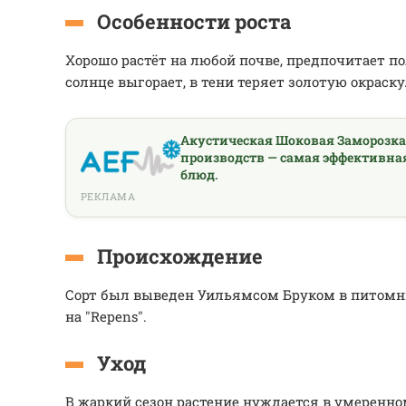
Особенности роста
Хорошо растёт на любой почве, предпочитает п
солнце выгорает, в тени теряет золотую окраску
Акустическая Шоковая Заморозк
производств — самая эффективна
блюд.
РЕКЛАМА
Происхождение
Сорт был выведен Уильямсом Бруком в питомни
на "Repens".
Уход
В жаркий сезон растение нуждается в умеренно