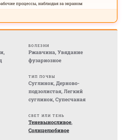
рабочие процессы, наблюдая за экраном
БОЛЕЗНИ
и
,
Ржавчина
,
Увядание
д
фузариозное
ТИП ПОЧВЫ
Суглинок
,
Дерново-
подзолистая
,
Легкий
суглинок
,
Супесчаная
СВЕТ ИЛИ ТЕНЬ
Теневыносливое
,
Солнцелюбивое