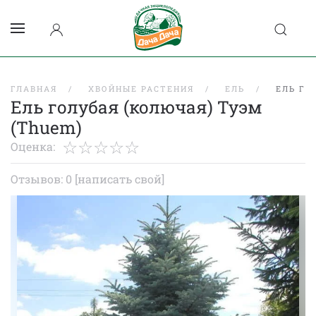
ГЛАВНАЯ
ХВОЙНЫЕ РАСТЕНИЯ
ЕЛЬ
ЕЛЬ ГО
Ель голубая (колючая) Туэм
(Thuem)
Оценка:
Отзывов: 0
[написать свой]