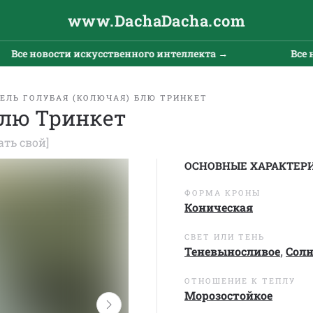
www.DachaDacha.com
се новости искусственного интеллекта →
Все нов
ЕЛЬ ГОЛУБАЯ (КОЛЮЧАЯ) БЛЮ ТРИНКЕТ
Блю Тринкет
ать свой]
ОСНОВНЫЕ ХАРАКТЕР
ФОРМА КРОНЫ
Коническая
СВЕТ ИЛИ ТЕНЬ
Теневыносливое
,
Сол
ОТНОШЕНИЕ К ТЕПЛУ
Морозостойкое