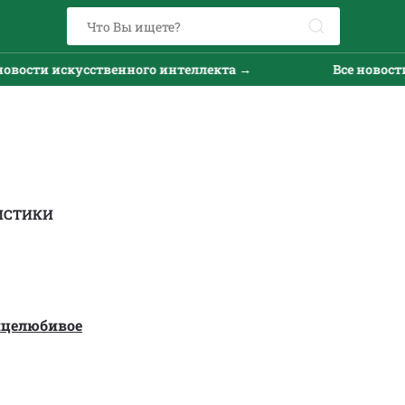
ости искусственного интеллекта →
Все новости и
ИСТИКИ
нцелюбивое